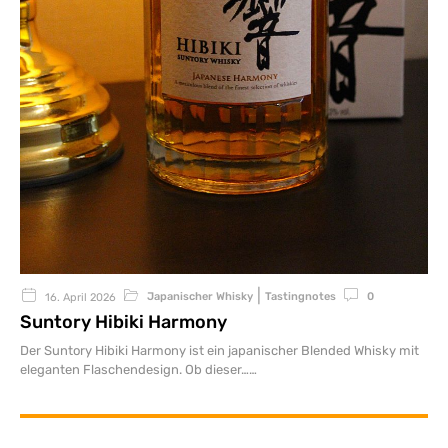
|
Japanischer Whisky
Tastingnotes
0
16. April 2026
Suntory Hibiki Harmony
Der Suntory Hibiki Harmony ist ein japanischer Blended Whisky mit
eleganten Flaschendesign. Ob dieser…